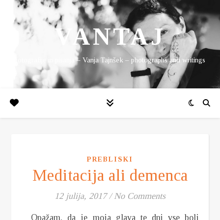
VANTAJ
fotografije in pisanja – Vanja Tajnšek – photographs and writings
PREBLISKI
Meditacija ali demenca
12 julija, 2017
/
No Comments
Opažam, da je moja glava te dni vse bolj