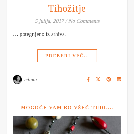
Tihožitje
5 julija, 2017
/
No Comments
… potegnjeno iz arhiva.
PREBERI VEČ...
admin
MOGOČE VAM BO VŠEČ TUDI....