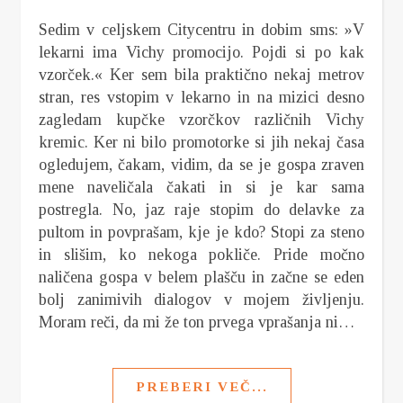
Sedim v celjskem Citycentru in dobim sms: »V
lekarni ima Vichy promocijo. Pojdi si po kak
vzorček.« Ker sem bila praktično nekaj metrov
stran, res vstopim v lekarno in na mizici desno
zagledam kupčke vzorčkov različnih Vichy
kremic. Ker ni bilo promotorke si jih nekaj časa
ogledujem, čakam, vidim, da se je gospa zraven
mene naveličala čakati in si je kar sama
postregla. No, jaz raje stopim do delavke za
pultom in povprašam, kje je kdo? Stopi za steno
in slišim, ko nekoga pokliče. Pride močno
naličena gospa v belem plašču in začne se eden
bolj zanimivih dialogov v mojem življenju.
Moram reči, da mi že ton prvega vprašanja ni…
PREBERI VEČ...