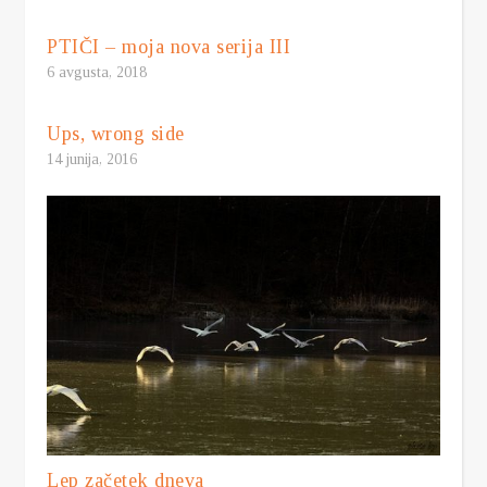
PTIČI – moja nova serija III
6 avgusta, 2018
Ups, wrong side
14 junija, 2016
Lep začetek dneva