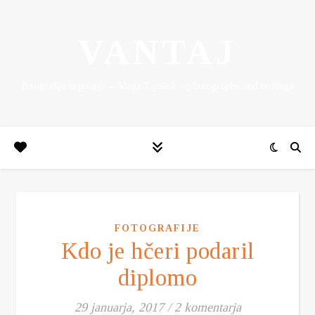
VANTAJ
fotografije in pisanja – Vanja Tajnšek – photographs and writings
FOTOGRAFIJE
Kdo je hčeri podaril
diplomo
29 januarja, 2017
/
2 komentarja