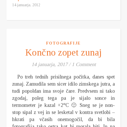
14 januarja, 2012
FOTOGRAFIJE
Končno zopet zunaj
14 januarja, 2017
/
1 Comment
Po treh tednih prisilnega počitka, danes spet
zunaj. Zamudila sem sicer idilo zimskega jutra, a
tudi popoldan ima svoje čare. Predvsem ni tako
zgodaj, poleg tega pa je sijalo sonce in
termometer je kazal +2°C 🙂 Sneg se je non-
stop sipal z vej in se lesketal v kontra svetlobi –
hkrati pa včasih onemogočil, da bi bila
fotografija tako ostra kot bi morala biti. In na