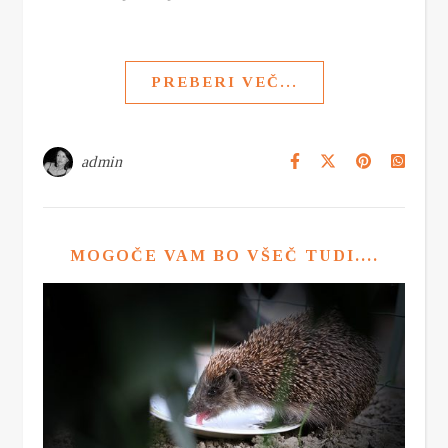
PREBERI VEČ...
admin
MOGOČE VAM BO VŠEČ TUDI....