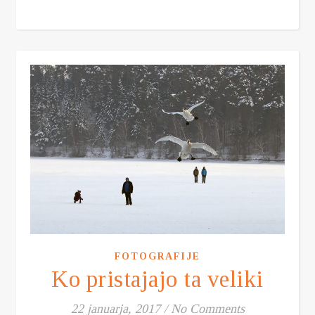
FOTOGRAFIJE
Ko pristajajo ta veliki
22 januarja, 2017
/
No Comments