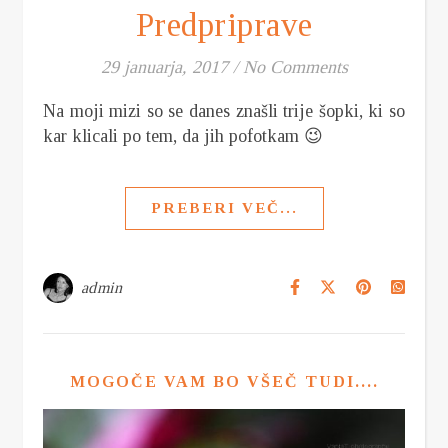
Predpriprave
29 januarja, 2017
/
No Comments
Na moji mizi so se danes znašli trije šopki, ki so
kar klicali po tem, da jih pofotkam 😉
PREBERI VEČ...
admin
MOGOČE VAM BO VŠEČ TUDI....