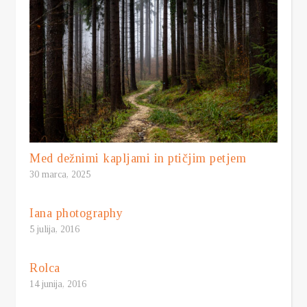
Med dežnimi kapljami in ptičjim petjem
30 marca, 2025
Iana photography
5 julija, 2016
Rolca
14 junija, 2016