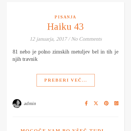
PISANJA
Haiku 43
12 januarja, 2017
/
No Comments
81 nebo je polno zimskih metuljev bel in tih je
njih travnik
PREBERI VEČ...
admin
MOGOČE VAM BO VŠEČ TUDI....