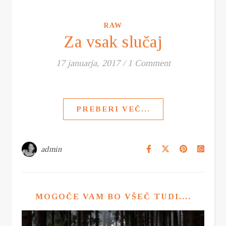
RAW
Za vsak slučaj
17 januarja, 2017
/
1 Comment
PREBERI VEČ...
admin
MOGOČE VAM BO VŠEČ TUDI....