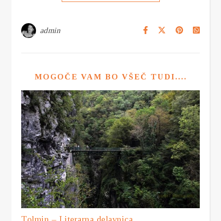
admin
MOGOČE VAM BO VŠEČ TUDI....
Tolmin – Literarna delavnica