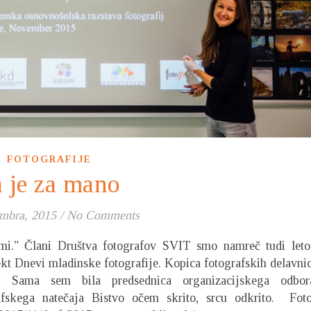
FOTOGRAFIJE
 je za mano
mbra, 2015
/
No Comments
ami." Člani Društva fotografov SVIT smo namreč tudi leto
jekt Dnevi mladinske fotografije. Kopica fotografskih delavnic
… Sama sem bila predsednica organizacijskega odbor
afskega natečaja Bistvo očem skrito, srcu odkrito. Foto