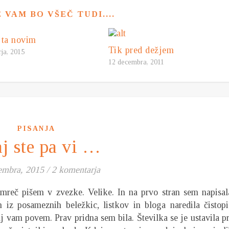
VAM BO VŠEČ TUDI....
 ta novim
Tik pred dežjem
rja, 2015
12 decembra, 2011
PISANJA
j ste pa vi …
embra, 2015
/
2 komentarja
mreč pišem v zvezke. Velike. In na prvo stran sem napisal
iz posameznih beležkic, listkov in bloga naredila čistopi
j vam povem. Prav pridna sem bila. Številka se je ustavila pr