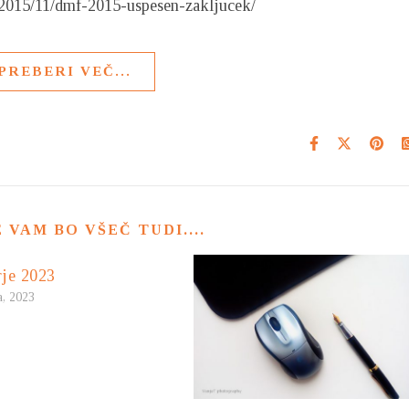
si/2015/11/dmf-2015-uspesen-zakljucek/
PREBERI VEČ...
VAM BO VŠEČ TUDI....
rje 2023
a, 2023