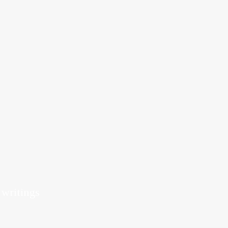
J
 writings