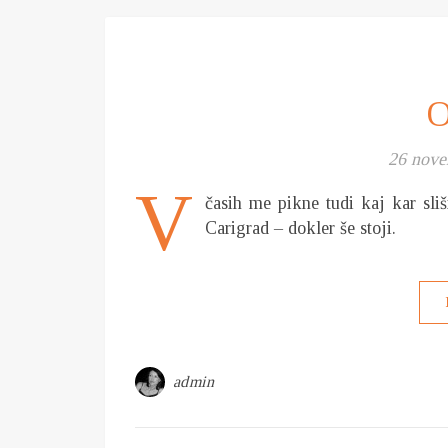
O
26 nove
V
časih me pikne tudi kaj kar sliš
Carigrad – dokler še stoji.
admin