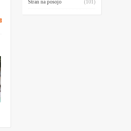
Stran na posojo
(101)