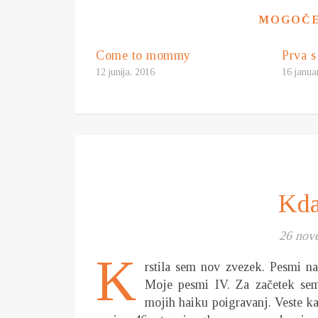
MOGOČE 
Come to mommy
Prva s
12 junija, 2016
16 janua
Kda
26 nov
K
rstila sem nov zvezek. Pesmi na
Moje pesmi IV. Za začetek sem 
mojih haiku poigravanj. Veste ka