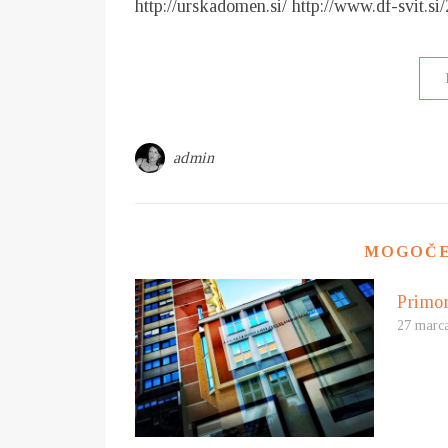
http://urskadomen.si/ http://www.df-svit.
admin
MOGOČE 
Primo
27 marc