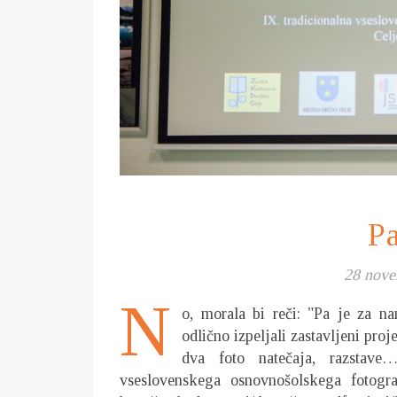
Pa
28 nove
N
o, morala bi reči: "Pa je za n
odlično izpeljali zastavljeni pro
dva foto natečaja, razstave
vseslovenskega osnovnošolskega fotogr