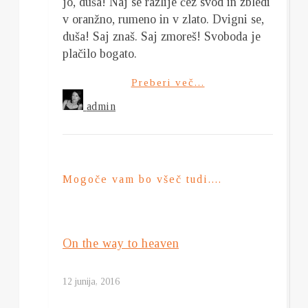
jo, duša! Naj se razlije čez svod in zbledi
v oranžno, rumeno in v zlato. Dvigni se,
duša! Saj znaš. Saj zmoreš! Svoboda je
plačilo bogato.
Preberi več...
admin
Mogoče vam bo všeč tudi....
On the way to heaven
12 junija, 2016