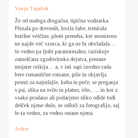
Vanja Tajnšek
Že od malega drugačna, tipična vodnarka.
Plezala po drevesih, lovila žabe, trenirala
borilne veščine, plesti preneha, ker enostavno
ne najde več vzorca, ki ga ne bi obvladala…
še vedno pa ljubi paranormalno, raziskuje
zamolčana zgodovinska dejstva, postane
mojster reikija… a, v isti sapi izredno rada
bere romantične romane, piše in objavlja
pesmi za najmlajše, kuha in peče, se preganja
s psi, slika na svilo in platno, riše,….. in ker z
vsako prodano ali podarjeno sliko odide tudi
delček njene duše, se odloči za fotografijo, saj
le-ta vedno, za vedno ostane njena.
Arhiv