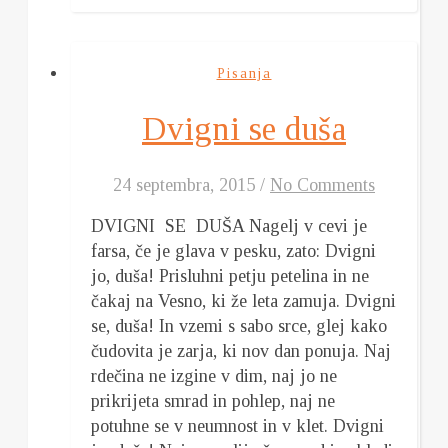
Pisanja
Dvigni se duša
24 septembra, 2015
/
No Comments
DVIGNI SE DUŠA Nagelj v cevi je
farsa, če je glava v pesku, zato: Dvigni
jo, duša! Prisluhni petju petelina in ne
čakaj na Vesno, ki že leta zamuja. Dvigni
se, duša! In vzemi s sabo srce, glej kako
čudovita je zarja, ki nov dan ponuja. Naj
rdečina ne izgine v dim, naj jo ne
prikrijeta smrad in pohlep, naj ne
potuhne se v neumnost in v klet. Dvigni