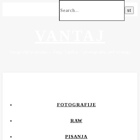
VANTAJ
fotografije in pisanja – Vanja Tajnšek – photographs and writings
FOTOGRAFIJE
RAW
PISANJA