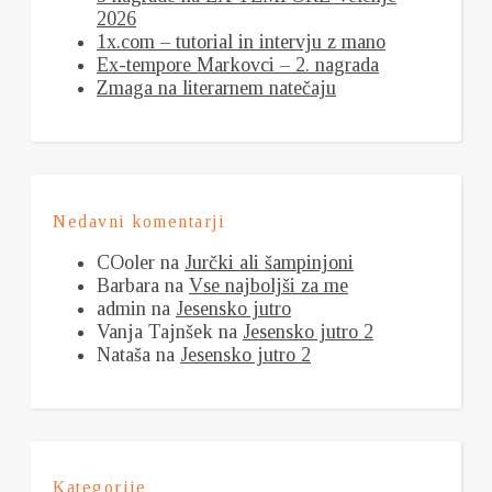
2026
1x.com – tutorial in intervju z mano
Ex-tempore Markovci – 2. nagrada
Zmaga na literarnem natečaju
Nedavni komentarji
COoler
na
Jurčki ali šampinjoni
Barbara
na
Vse najboljši za me
admin
na
Jesensko jutro
Vanja Tajnšek
na
Jesensko jutro 2
Nataša
na
Jesensko jutro 2
Kategorije