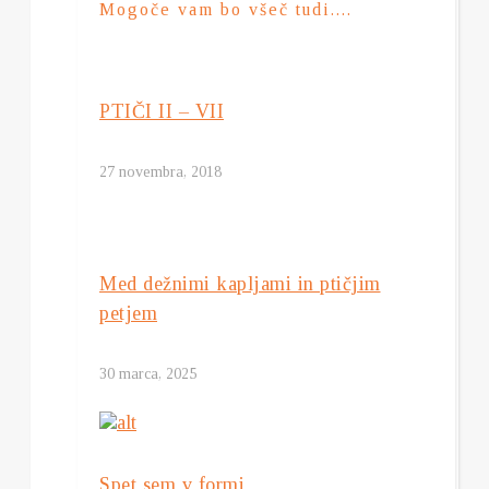
Mogoče vam bo všeč tudi....
PTIČI II – VII
27 novembra, 2018
Med dežnimi kapljami in ptičjim
petjem
30 marca, 2025
Spet sem v formi