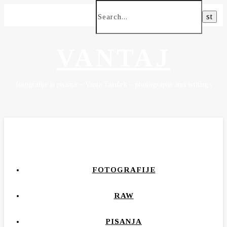
VANTAJ
fotografije in pisanja – Vanja Tajnšek – photographs and writings
FOTOGRAFIJE
RAW
PISANJA