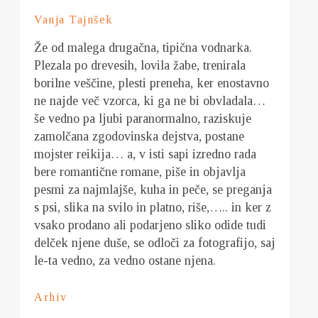
Vanja Tajnšek
Že od malega drugačna, tipična vodnarka.
Plezala po drevesih, lovila žabe, trenirala
borilne veščine, plesti preneha, ker enostavno
ne najde več vzorca, ki ga ne bi obvladala…
še vedno pa ljubi paranormalno, raziskuje
zamolčana zgodovinska dejstva, postane
mojster reikija… a, v isti sapi izredno rada
bere romantične romane, piše in objavlja
pesmi za najmlajše, kuha in peče, se preganja
s psi, slika na svilo in platno, riše,….. in ker z
vsako prodano ali podarjeno sliko odide tudi
delček njene duše, se odloči za fotografijo, saj
le-ta vedno, za vedno ostane njena.
Arhiv