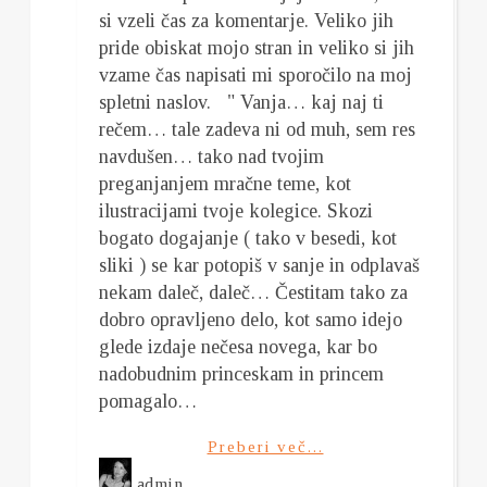
si vzeli čas za komentarje. Veliko jih
pride obiskat mojo stran in veliko si jih
vzame čas napisati mi sporočilo na moj
spletni naslov. " Vanja… kaj naj ti
rečem… tale zadeva ni od muh, sem res
navdušen… tako nad tvojim
preganjanjem mračne teme, kot
ilustracijami tvoje kolegice. Skozi
bogato dogajanje ( tako v besedi, kot
sliki ) se kar potopiš v sanje in odplavaš
nekam daleč, daleč… Čestitam tako za
dobro opravljeno delo, kot samo idejo
glede izdaje nečesa novega, kar bo
nadobudnim princeskam in princem
pomagalo…
Preberi več...
admin