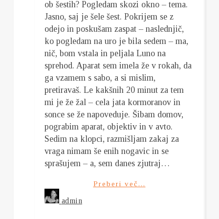
ob šestih? Pogledam skozi okno – tema.
Jasno, saj je šele šest. Pokrijem se z
odejo in poskušam zaspat – naslednjič,
ko pogledam na uro je bila sedem – ma,
nič, bom vstala in peljala Luno na
sprehod. Aparat sem imela že v rokah, da
ga vzamem s sabo, a si mislim,
pretiravaš. Le kakšnih 20 minut za tem
mi je že žal – cela jata kormoranov in
sonce se že napoveduje. Šibam domov,
pograbim aparat, objektiv in v avto.
Sedim na klopci, razmišljam zakaj za
vraga nimam še enih nogavic in se
sprašujem – a, sem danes zjutraj…
Preberi več...
admin