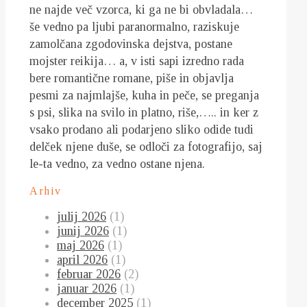
ne najde več vzorca, ki ga ne bi obvladala…
še vedno pa ljubi paranormalno, raziskuje
zamolčana zgodovinska dejstva, postane
mojster reikija… a, v isti sapi izredno rada
bere romantične romane, piše in objavlja
pesmi za najmlajše, kuha in peče, se preganja
s psi, slika na svilo in platno, riše,….. in ker z
vsako prodano ali podarjeno sliko odide tudi
delček njene duše, se odloči za fotografijo, saj
le-ta vedno, za vedno ostane njena.
Arhiv
julij 2026
(1)
junij 2026
(1)
maj 2026
(1)
april 2026
(1)
februar 2026
(2)
januar 2026
(1)
december 2025
(1)