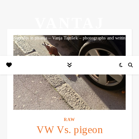
VANTAJ
fotografije in pisanja – Vanja Tajnšek – photographs and writings
RAW
VW Vs. pigeon