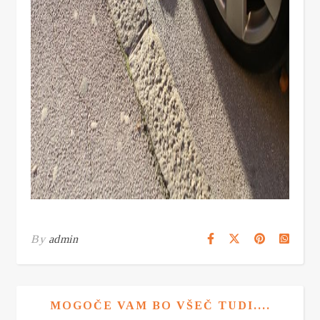
By
admin
MOGOČE VAM BO VŠEČ TUDI....