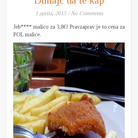
Dunajc da te kap
1 aprila, 2015
/
No Comments
Jeb**** malico za 3,8€! Pravzaprav je to cena za
POL malice.