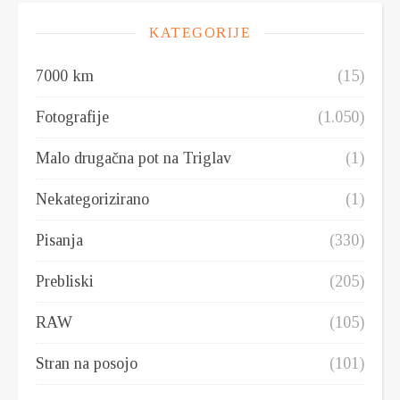
KATEGORIJE
7000 km
(15)
Fotografije
(1.050)
Malo drugačna pot na Triglav
(1)
Nekategorizirano
(1)
Pisanja
(330)
Prebliski
(205)
RAW
(105)
Stran na posojo
(101)