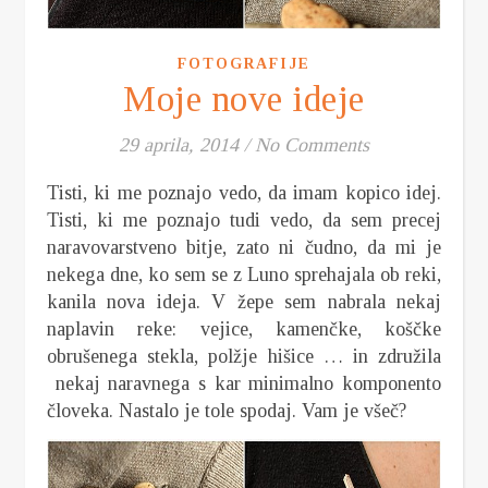
FOTOGRAFIJE
Moje nove ideje
29 aprila, 2014
/
No Comments
Tisti, ki me poznajo vedo, da imam kopico idej.
Tisti, ki me poznajo tudi vedo, da sem precej
naravovarstveno bitje, zato ni čudno, da mi je
nekega dne, ko sem se z Luno sprehajala ob reki,
kanila nova ideja. V žepe sem nabrala nekaj
naplavin reke: vejice, kamenčke, koščke
obrušenega stekla, polžje hišice … in združila
nekaj naravnega s kar minimalno komponento
človeka. Nastalo je tole spodaj. Vam je všeč?