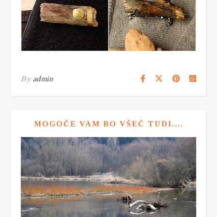
By
admin
MOGOČE VAM BO VŠEČ TUDI....