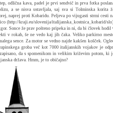
ep, odlična kava, padel je prvi sendvič in prva fotka poslan
izu, a se nisva ustavljala, saj sva si Tolminska korita ž
orej, naprej proti Kobaridu. Peljeva po vijugasti strmi cesti n
co (http://kraji.eu/slovenija/italijanska_kostnica_kobarid/slo)
zgor. Sonce že prav pošteno pripeka in ni, da bi človek hodil 
ekti v rokah, še ne vedo kaj jih čaka. Veliko parkirno mest
 malega sence. Za motor se vedno najde kakšen košček. Ogle
pinskega groba več kot 7000 italijanskih vojakov je odpr
 zapisano, da s spomenikom in velikim križevim potom, ki j
alijanska država. Hmm, je to običajno?