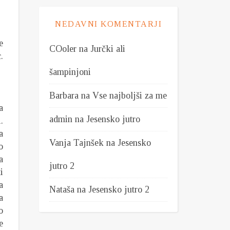
NEDAVNI KOMENTARJI
e
COoler
na
Jurčki ali
.
šampinjoni
Barbara
na
Vse najboljši za me
a
admin
na
Jesensko jutro
.
a
Vanja Tajnšek
na
Jesensko
o
a
jutro 2
i
a
Nataša
na
Jesensko jutro 2
a
o
e