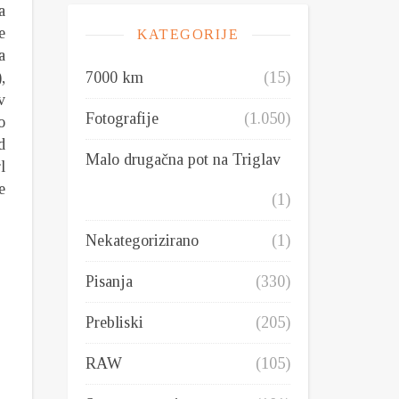
a
e
KATEGORIJE
a
7000 km
(15)
,
v
Fotografije
(1.050)
o
d
Malo drugačna pot na Triglav
l
e
(1)
Nekategorizirano
(1)
Pisanja
(330)
Prebliski
(205)
RAW
(105)