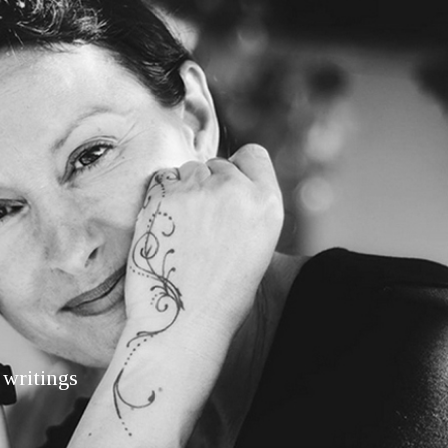
J
 writings