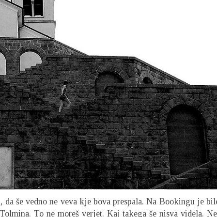
 da še vedno ne veva kje bova prespala. Na Bookingu je bil
Tolmina. To ne moreš verjet. Kaj takega še nisva videla. Ne