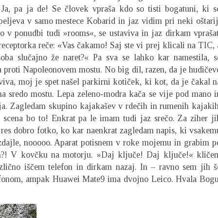
Ja, pa ja de! Se človek vpraša kdo so tisti bogatuni, ki s
peljeva v samo mestece Kobarid in jaz vidim pri neki oštarij
o v ponudbi tudi »rooms«, se ustaviva in jaz dirkam vprašat
eceptorka reče: «Vas čakamo! Saj ste vi prej klicali na TIC, 
oba slučajno že naret?« Pa sva se lahko kar namestila, s
a proti Napoleonovem mostu. No big dil, razen, da je hudičev
va, moj je spet našel parkirni kotiček, ki kot, da je čakal n
na sredo mostu. Lepa zeleno-modra kača se vije pod mano i
ija. Zagledam skupino kajakašev v rdečih in rumenih kajakih
a scena bo to! Enkrat pa le imam tudi jaz srečo. Za ziher ji
a res dobro fotko, ko kar naenkrat zagledam napis, ki vsakem
 zdajle, nooooo. Aparat potisnem v roke mojemu in grabim p
on?! V kovčku na motorju. »Daj ključe! Daj ključe!« kliče
ično iščem telefon in dirkam nazaj. In – ravno sem jih š
elefonom, ampak Huawei Mate9 ima dvojno Leico. Hvala Bogu