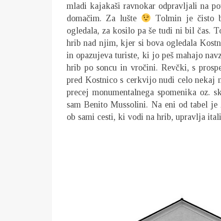
mladi kajakaši ravnokar odpravljali na pot
domačim. Za lušte
Tolmin je čisto bl
ogledala, za kosilo pa še tudi ni bil čas. T
hrib nad njim, kjer si bova ogledala Kostni
in opazujeva turiste, ki jo peš mahajo nav
hrib po soncu in vročini. Revčki, s prosp
pred Kostnico s cerkvijo nudi celo nekaj
precej monumentalnega spomenika oz. sku
sam Benito Mussolini. Na eni od tabel je
ob sami cesti, ki vodi na hrib, upravlja it