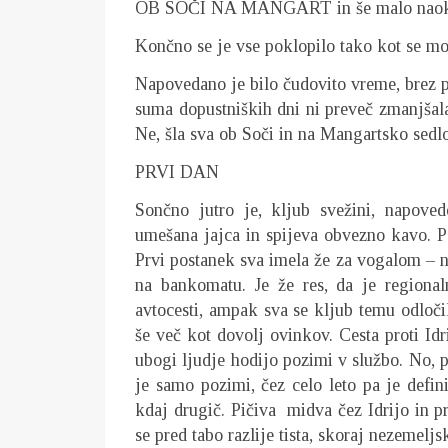
OB SOČI NA MANGART in še malo naok
Končno se je vse poklopilo tako kot se m
Napovedano je bilo čudovito vreme, brez pl
suma dopustniških dni ni preveč zmanjšala
Ne, šla sva ob Soči in na Mangartsko sedlo
PRVI DAN
Sončno jutro je, kljub svežini, napoved
umešana jajca in spijeva obvezno kavo. Pak
Prvi postanek sva imela že za vogalom – 
na bankomatu. Je že res, da je regiona
avtocesti, ampak sva se kljub temu odloči
še več kot dovolj ovinkov. Cesta proti Idr
ubogi ljudje hodijo pozimi v službo. No, p
je samo pozimi, čez celo leto pa je def
kdaj drugič. Pičiva midva čez Idrijo in pr
se pred tabo razlije tista, skoraj nezemel