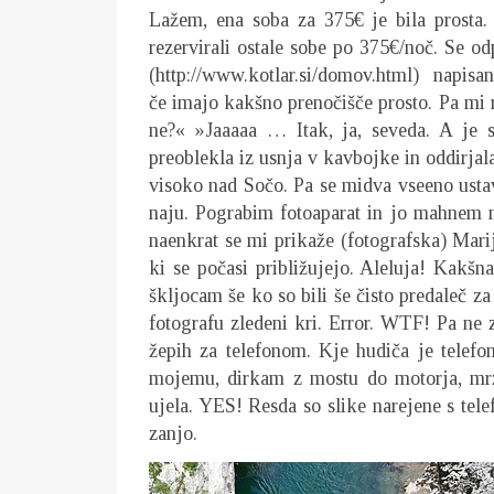
Lažem, ena soba za 375€ je bila prosta. 
rezervirali ostale sobe po 375€/noč. Se od
(http://www.kotlar.si/domov.html) napisan
če imajo kakšno prenočišče prosto. Pa mi r
ne?« »Jaaaaa … Itak, ja, seveda. A je s
preoblekla iz usnja v kavbojke in oddirjal
visoko nad Sočo. Pa se midva vseeno ustavi
naju. Pograbim fotoaparat in jo mahnem 
naenkrat se mi prikaže (fotografska) Mar
ki se počasi približujejo. Aleluja! Kakšn
škljocam še ko so bili še čisto predaleč z
fotografu zledeni kri. Error. WTF! Pa ne
žepih za telefonom. Kje hudiča je telef
mojemu, dirkam z mostu do motorja, mrzl
ujela. YES! Resda so slike narejene s t
zanjo.