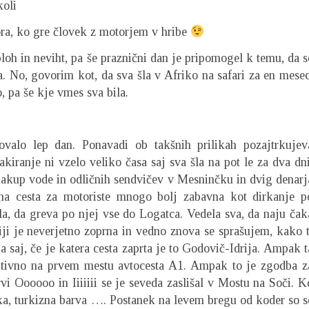
oli
ora, ko gre človek z motorjem v hribe
oh in neviht, pa še praznični dan je pripomogel k temu, da s
. No, govorim kot, da sva šla v Afriko na safari za en mesec
, pa še kje vmes sva bila.
ovalo lep dan. Ponavadi ob takšnih prilikah pozajtrkujev
iranje ni vzelo veliko časa saj sva šla na pot le za dva dni
nakup vode in odličnih sendvičev v Mesninčku in dvig denarj
lna cesta za motoriste mnogo bolj zabavna kot dirkanje p
la, da greva po njej vse do Logatca. Vedela sva, da naju čak
iji je neverjetno zoprna in vedno znova se sprašujem, kako t
a saj, če je katera cesta zaprta je to Godovič-Idrija. Ampak t
initivno na prvem mestu avtocesta A1. Ampak to je zgodba z
vi Oooooo in Iiiiiii se je seveda zaslišal v Mostu na Soči. K
jska, turkizna barva …. Postanek na levem bregu od koder so s