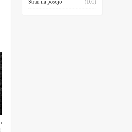
Stran na posojo
(101)
o
!