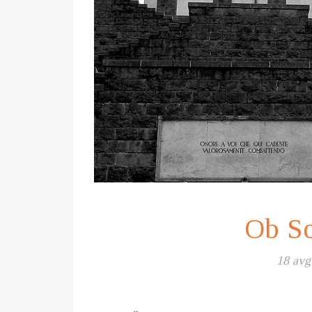
Ob So
18 avg