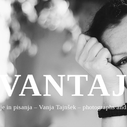
VANTA
ije in pisanja – Vanja Tajnšek – photographs and