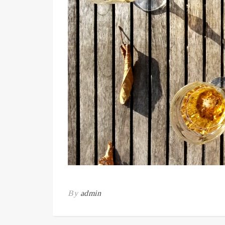
By
admin