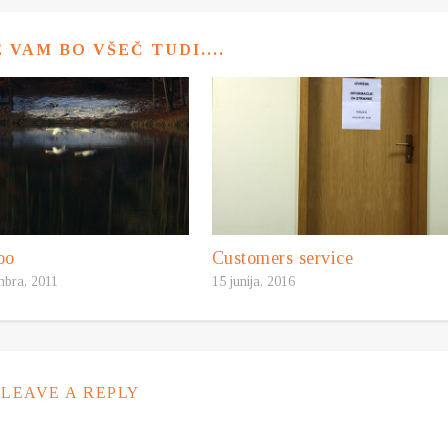
VAM BO VŠEČ TUDI....
oo
Customers service
mbra, 2011
15 junija, 2016
LEAVE A REPLY