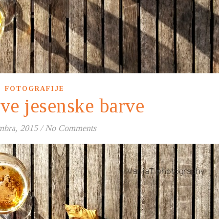
FOTOGRAFIJE
ave jesenske barve
mbra, 2015
/
No Comments