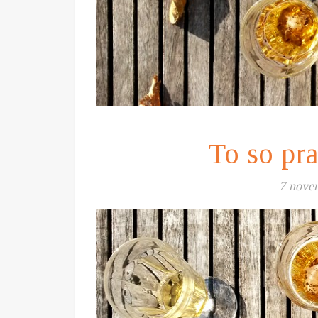
To so pr
7 nove