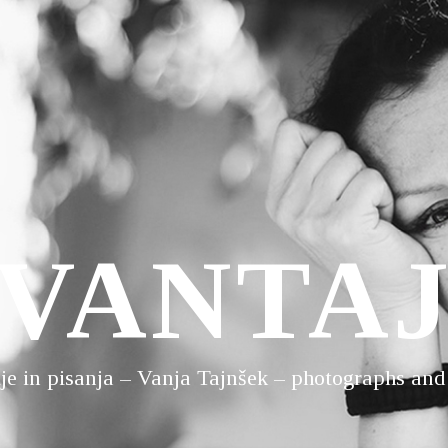
VANTA
ije in pisanja – Vanja Tajnšek – photographs and