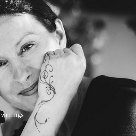
J
 writings