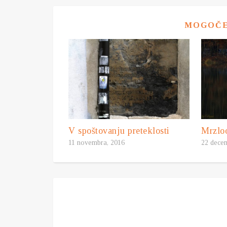
MOGOČE 
V spoštovanju preteklosti
Mrzlo
11 novembra, 2016
22 dece