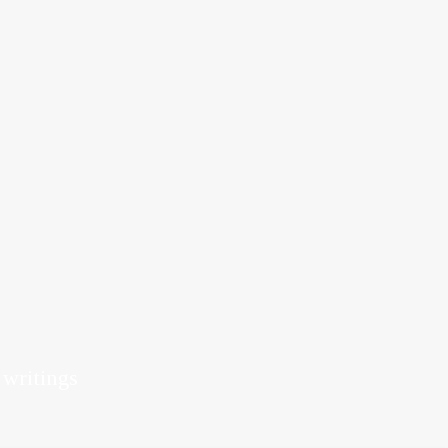
J
 writings