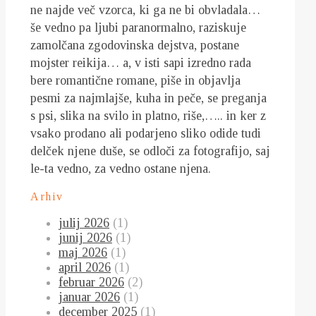
ne najde več vzorca, ki ga ne bi obvladala…
še vedno pa ljubi paranormalno, raziskuje
zamolčana zgodovinska dejstva, postane
mojster reikija… a, v isti sapi izredno rada
bere romantične romane, piše in objavlja
pesmi za najmlajše, kuha in peče, se preganja
s psi, slika na svilo in platno, riše,….. in ker z
vsako prodano ali podarjeno sliko odide tudi
delček njene duše, se odloči za fotografijo, saj
le-ta vedno, za vedno ostane njena.
Arhiv
julij 2026
(1)
junij 2026
(1)
maj 2026
(1)
april 2026
(1)
februar 2026
(2)
januar 2026
(1)
december 2025
(1)