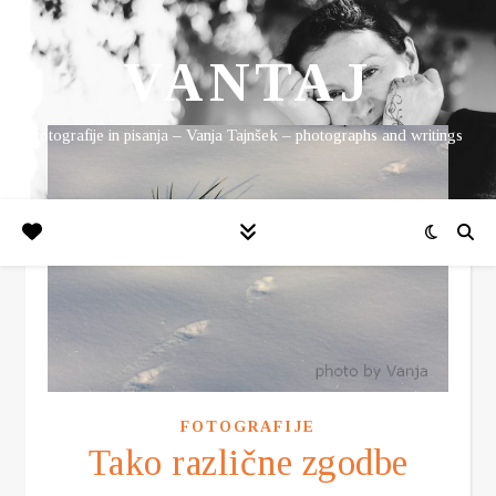
VANTAJ
fotografije in pisanja – Vanja Tajnšek – photographs and writings
FOTOGRAFIJE
Tako različne zgodbe