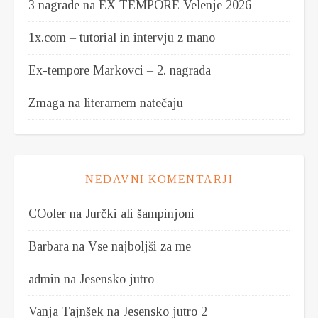
3 nagrade na EX TEMPORE Velenje 2026
1x.com – tutorial in intervju z mano
Ex-tempore Markovci – 2. nagrada
Zmaga na literarnem natečaju
NEDAVNI KOMENTARJI
COoler
na
Jurčki ali šampinjoni
Barbara
na
Vse najboljši za me
admin
na
Jesensko jutro
Vanja Tajnšek
na
Jesensko jutro 2