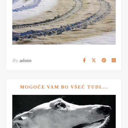
By
admin
MOGOČE VAM BO VŠEČ TUDI....